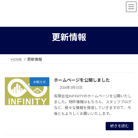
コ
ナ
ン
ビ
テ
ゲ
ン
ー
ツ
シ
へ
ョ
更新情報
ス
ン
キ
に
ッ
移
プ
動
HOME
更新情報
ホームページを公開しました
お知らせ
2026年3月31日
有限会社INFINITYのホームページを公開いたし
ました。物件情報はもちろん、スタッフブログ
など、様々な情報を発信していきますので、今
後ともよろしくお願いいたします。
続きを読む