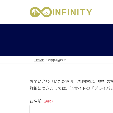
コ
ナ
ン
ビ
テ
ゲ
ン
ー
ツ
シ
へ
ョ
ス
ン
キ
に
ッ
移
プ
動
HOME
お問い合わせ
お問い合わせいただきました内容は、弊社の
詳細につきましては、当サイトの「
プライバ
お名前
（必須）